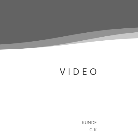
V I D E O
KUNDE
GfK